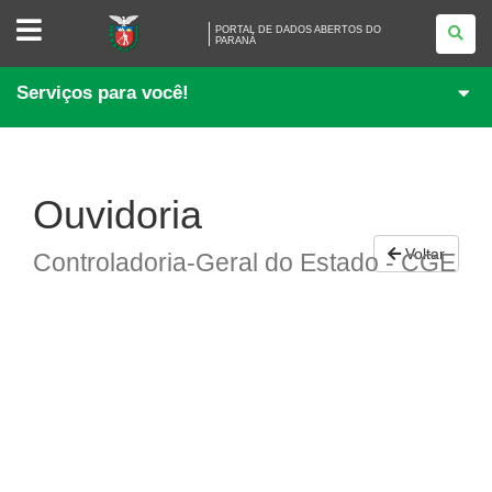
PORTAL
PORTAL DE DADOS ABERTOS DO
DE
PARANÁ
DADOS
ABERTOS
DO
Serviços para você!
PARANÁ
Ouvidoria
Voltar
Controladoria-Geral do Estado - CGE