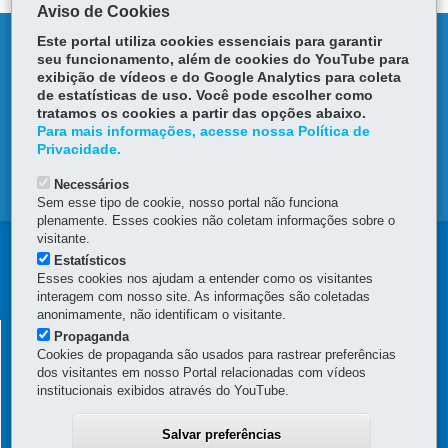
Aviso de Cookies
Este portal utiliza cookies essenciais para garantir
DENUNCIE CORRUPÇÃO
seu funcionamento, além de cookies do YouTube para
exibição de vídeos e do Google Analytics para coleta
OUVIDORIA
de estatísticas de uso. Você pode escolher como
tratamos os cookies a partir das opções abaixo.
Para mais informações, acesse nossa Política de
TRANSPARÊNCIA INSTITUCIONAL
Privacidade.
MAPA DO SITE
Necessários
Sem esse tipo de cookie, nosso portal não funciona
plenamente. Esses cookies não coletam informações sobre o
visitante.
Navegação
Estatísticos
Esses cookies nos ajudam a entender como os visitantes
principal
interagem com nosso site. As informações são coletadas
anonimamente, não identificam o visitante.
IPARDES
Propaganda
INSTITUTO PARANAENSE DE DESENVOLVIMENTO
Cookies de propaganda são usados para rastrear preferências
dos visitantes em nosso Portal relacionadas com vídeos
ECONÔMICO E SOCIAL
institucionais exibidos através do YouTube.
Rua Cruz Machado nº 58, 3º, 4º e 5º andares - Edifício Presidente
Caetano Munhoz da Rocha - Centro
Salvar preferências
80410-170
-
Curitiba
-
PR
-
MAPA